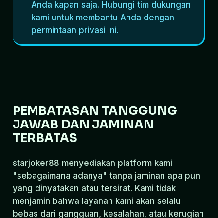
Anda kapan saja. Hubungi tim dukungan
kami untuk membantu Anda dengan
permintaan privasi ini.
PEMBATASAN TANGGUNG
JAWAB DAN JAMINAN
TERBATAS
starjoker88 menyediakan platform kami
"sebagaimana adanya" tanpa jaminan apa pun
yang dinyatakan atau tersirat. Kami tidak
menjamin bahwa layanan kami akan selalu
bebas dari gangguan, kesalahan, atau kerugian