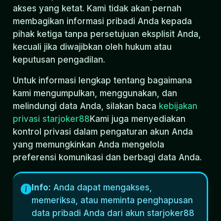
akses yang ketat. Kami tidak akan pernah
membagikan informasi pribadi Anda kepada
pihak ketiga tanpa persetujuan eksplisit Anda,
kecuali jika diwajibkan oleh hukum atau
keputusan pengadilan.
Untuk informasi lengkap tentang bagaimana
kami mengumpulkan, menggunakan, dan
melindungi data Anda, silakan baca
kebijakan
privasi starjoker88
Kami juga menyediakan
kontrol privasi dalam pengaturan akun Anda
yang memungkinkan Anda mengelola
preferensi komunikasi dan berbagi data Anda.
Info:
Anda dapat mengakses,
memeriksa, atau meminta penghapusan
data pribadi Anda dari akun starjoker88